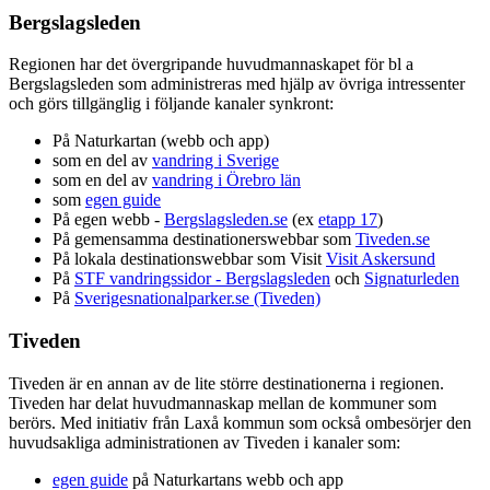
Bergslagsleden
Regionen har det övergripande huvudmannaskapet för bl a
Bergslagsleden som administreras med hjälp av övriga intressenter
och görs tillgänglig i följande kanaler synkront:
På Naturkartan (webb och app)
som en del av
vandring i Sverige
som en del av
vandring i Örebro län
som
egen guide
På egen webb -
Bergslagsleden.se
(ex
etapp 17
)
På gemensamma destinationerswebbar som
Tiveden.se
På lokala destinationswebbar som Visit
Visit Askersund
På
STF vandringssidor - Bergslagsleden
och
Signaturleden
På
Sverigesnationalparker.se (Tiveden)
Tiveden
Tiveden är en annan av de lite större destinationerna i regionen.
Tiveden har delat huvudmannaskap mellan de kommuner som
berörs. Med initiativ från Laxå kommun som också ombesörjer den
huvudsakliga administrationen av Tiveden i kanaler som:
egen guide
på Naturkartans webb och app