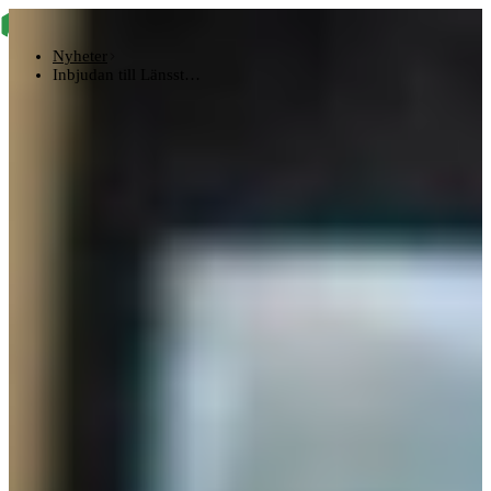
Nyheter
Inbjudan till Länsst…