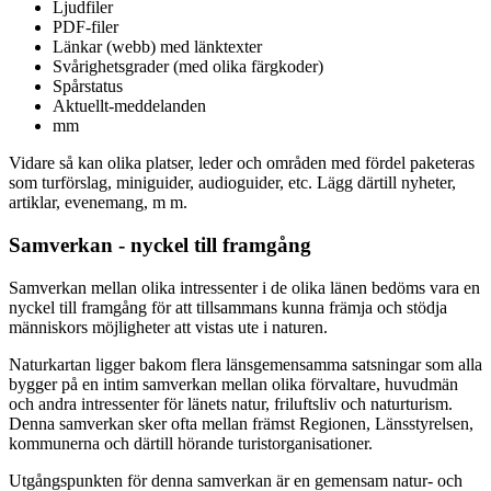
Ljudfiler
PDF-filer
Länkar (webb) med länktexter
Svårighetsgrader (med olika färgkoder)
Spårstatus
Aktuellt-meddelanden
mm
Vidare så kan olika platser, leder och områden med fördel paketeras
som turförslag, miniguider, audioguider, etc. Lägg därtill nyheter,
artiklar, evenemang, m m.
Samverkan - nyckel till framgång
Samverkan mellan olika intressenter i de olika länen bedöms vara en
nyckel till framgång för att tillsammans kunna främja och stödja
människors möjligheter att vistas ute i naturen.
Naturkartan ligger bakom flera länsgemensamma satsningar som alla
bygger på en intim samverkan mellan olika förvaltare, huvudmän
och andra intressenter för länets natur, friluftsliv och naturturism.
Denna samverkan sker ofta mellan främst Regionen, Länsstyrelsen,
kommunerna och därtill hörande turistorganisationer.
Utgångspunkten för denna samverkan är en gemensam natur- och