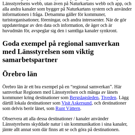
Länsstyrelsens webb, utan även på Naturkartans webb och app, och
alla andra kanaler som bygger på Naturkartans system och använder
informationen i fråga. Detsamma gäller för kommuner,
turistorganisationer, föreningar, och andra intressenter. När de gör
uppdateringar av den data och information, de äger och är
huvudmän för, avspeglar sig den i samtliga kanaler synkront.
Goda exempel på regional samverkan
med Länsstyrelsen som viktig
samarbetspartner
Örebro län
Örebro län är ett bra exempel på en “regional samverkan”. Här
samverkar Regionen med Länsstyrelsen och många av länets
kommuner kring destinationer som
Bergslagsleden
,
Tiveden
. Lägg
därtill lokala destinationer som
Visit Askersund
, och destinationer
som delvis berör länet, som
Runt Vättern
.
Observera att alla dessa destinationer / kanaler använder
Länsstyrelsens skyddade natur i sin kommunikation i sina kanaler,
jämte allt annat som där finns att se och göra på destinationen.