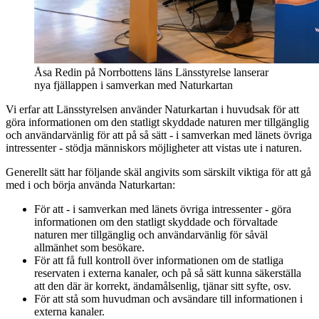
Åsa Redin på Norrbottens läns Länsstyrelse lanserar
nya fjällappen i samverkan med Naturkartan
Vi erfar att Länsstyrelsen använder Naturkartan i huvudsak för att
göra informationen om den statligt skyddade naturen mer tillgänglig
och användarvänlig för att på så sätt - i samverkan med länets övriga
intressenter - stödja människors möjligheter att vistas ute i naturen.
Generellt sätt har följande skäl angivits som särskilt viktiga för att gå
med i och börja använda Naturkartan:
För att - i samverkan med länets övriga intressenter - göra
informationen om den statligt skyddade och förvaltade
naturen mer tillgänglig och användarvänlig för såväl
allmänhet som besökare.
För att få full kontroll över informationen om de statliga
reservaten i externa kanaler, och på så sätt kunna säkerställa
att den där är korrekt, ändamålsenlig, tjänar sitt syfte, osv.
För att stå som huvudman och avsändare till informationen i
externa kanaler.