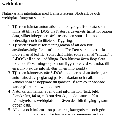
webbplats
Naturkartans integration med Länsstyrelsens SkötselDos och
webbplats fungerar så här:
Tjänsten hämtar automatiskt all den geografiska data som
finns att tillgå i S-DOS via Naturvårdsverkets tjänst för öppen
data, vilket inbegriper såväl reservaten som alla dess
leder/stigar och faciliteter/anläggningar.
Tjänsten "tvättar" förvaltningsdatan så att den blir
användarvänlig för allmänheten. Ex: Den slår automatiskt
ihop ett antal led-ID (som i dag ligger som ett antal "snuttar" i
S-DOS) till en hel led/slinga. Den klustrar även ihop flera
liknande förvaltningsobjekt som ligger bredvid varandra, till
en punkt (ex tre info-skyltar till en info-punkt).
Tjänsten känner av när S-DOS uppdateras så att ändringarna
automatiskt avspeglar sig på Naturkartan och i alla andra
kanaler som är kopplade till tjänsten, såsom ex inbäddade
kartor på externa webbplatser.
Naturkartan hämtar även övrig information (text, bild,
föreskrifter, fakta, etc) om den skyddade naturen från
Länsstyrelsens webbplats, tills även den blir tillgänglig som
öppen data.
All data och information paketeras, kategoriseras och görs
tillgänglig i databasen, för tredje part (kommuner, m fl) att