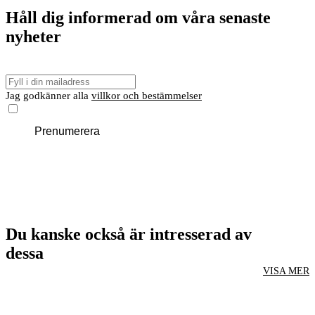
Håll dig informerad om våra senaste
nyheter
E-
post
Jag godkänner alla
villkor och bestämmelser
Prenumerera
Du kanske också är intresserad av
dessa
VISA MER