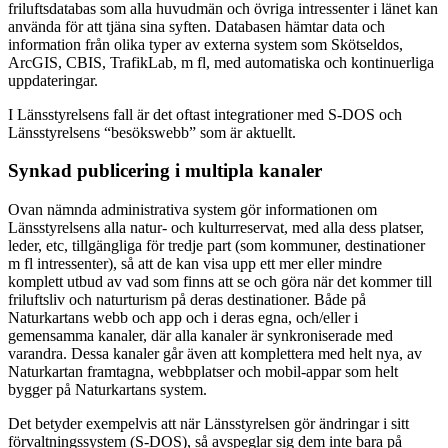
friluftsdatabas som alla huvudmän och övriga intressenter i länet kan
använda för att tjäna sina syften. Databasen hämtar data och
information från olika typer av externa system som Skötseldos,
ArcGIS, CBIS, TrafikLab, m fl, med automatiska och kontinuerliga
uppdateringar.
I Länsstyrelsens fall är det oftast integrationer med S-DOS och
Länsstyrelsens “besökswebb” som är aktuellt.
Synkad publicering i multipla kanaler
Ovan nämnda administrativa system gör informationen om
Länsstyrelsens alla natur- och kulturreservat, med alla dess platser,
leder, etc, tillgängliga för tredje part (som kommuner, destinationer
m fl intressenter), så att de kan visa upp ett mer eller mindre
komplett utbud av vad som finns att se och göra när det kommer till
friluftsliv och naturturism på deras destinationer. Både på
Naturkartans webb och app och i deras egna, och/eller i
gemensamma kanaler, där alla kanaler är synkroniserade med
varandra. Dessa kanaler går även att komplettera med helt nya, av
Naturkartan framtagna, webbplatser och mobil-appar som helt
bygger på Naturkartans system.
Det betyder exempelvis att när Länsstyrelsen gör ändringar i sitt
förvaltningssystem (S-DOS), så avspeglar sig dem inte bara på