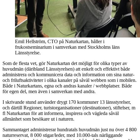
Emil Hellström, CTO på Naturkartan, håller i
frukostseminarium i samverkan med Stockholms läns
Länsstyrelse.
Som de flesta vet, gör Naturkartan det möjligt för olika typer av
huvudmän (däribland Länsstyrelsen) att enkelt och effektivt både
administrera och kommunicera data och information om sina natur-
och friluftsaktiviteter i olika kanaler på såväl webben som i mobilen.
Både i Naturkartans, egna och andras kanaler / webbplatser. Både
för egen del, men även i samverkan med andra.
I skrivande stund använder drygt 170 kommuner 13 länsstyrelser,
och därtill Regioner, turistorganisationer (destinationer), stiftelser, m
fl Naturkartan för att informera, inspirera och vägleda såväl
allmänhet som besökare ut i naturen.
Sammantaget administrerar hundratals huvudmän just nu över 4 800
naturreservat, 8 000 stigar/leder, med 10.000-tals närliggande