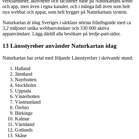
verksamheter, aktiviteter och faciliteter både på Naturkartans webb
och app, men även i egna kanaler, och i många fall även som helt
nya webbar och appar, som helt bygger på Naturkartans system.
Naturkartan är idag Sveriges i särklass största friluftsguide med ca
3,2 miljoner unika webbanvändare och 330 000 aktiva
appanvändare. Lägg därtill alla besökare på tredje-part-sidor.
13 Länsstyrelser använder Naturkartan idag
Naturkartan har avtal med följande Länsstyrelser i skrivande stund:
Halland
Jämtland
Norrbotten
Stockholm
Uppsala
Västerbotten
Västmanland
Örebro
Blekinge
Kalmar
Värmland
Gotlands
Skåne