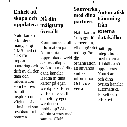
Samverka
Enkelt att
Automatisk
med dina
skapa och
hämtning
Nå din
partners
uppdatera
från
målgrupp
externa
överallt
Naturkartan
Naturkartan
datakällor
är byggd för
erbjuder ett
Kommunicera all
samverkan,
mångsidigt
information på
vilket gör det
Sätt upp
CMS med ett
Naturkartans
möjligt för
integrationer
GIS för
topprankade webb
din
med externa
import,
och mobilapp,
organisation
datakällor så
hantering och
synkront med dina
att använda
uppdateras
drift av all den
egna kanaler.
andras
Naturkartan
data och
Bädda in dina
information.
och dina
information
kartor på egen
Och vice
övriga kanaler
som behövs
webbplats. Eller
versa.
automatiskt.
för att
varför inte skaffa
Enkelt och
inspirera och
en helt ny egen
effektivt.
vägleda såväl
webb och
allmänhet som
mobilapp? Alla
besökare ut i
administreras med
naturen.
samma CMS.