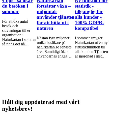
4 tips - så ökar
Naturkartan
Ny funktion för
du besöken i
fortsätter växa –
statistik -
sommar
miljontals
tillgänglig för
använder tjänsten
alla kunder -
För att öka antal
för att hitta ut i
100% GDPR-
besök och
naturen
kompatibel
sidvisningar till er
organisation i
Nästan fyra miljoner
I sommar smyger
Naturkartan i sommar
unika besökare på
Naturkartan ut en ny
så finns det nå…
naturkartan.se senaste
statistikfunktion till
året. Samtidigt ökar
alla kunder. Tjänsten
användarnas engag…
är inordnad i inst…
Håll dig uppdaterad med vårt
nyhetsbrev!