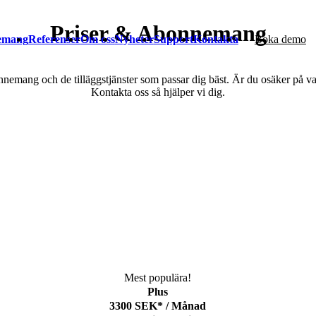
Priser & Abonnemang
emang
Referenser
Om oss
Nyheter
Support
Kontakta
Boka demo
nnemang och de tilläggstjänster som passar dig bäst. Är du osäker på v
Kontakta oss så hjälper vi dig.
Mest populära!
Plus
3300
SEK*
/
Månad