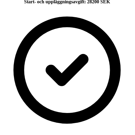
Start- och uppläggningsavgift
:
28200
SEK