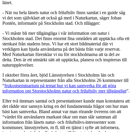
länet.
- När nu hela länets natur och friluftsliv finns samlat i en guide såg
vi det som självklart att också gå med i Naturkartan, säger Johan
Pontén, informatör på Stockholm stad. Och tillägger:
- Vi måste bli mer tillgängliga i vår information om natur i
Stockholms stad. Det finns enormt fina områden att upptäcka ofta ett
stenkast från stadens brus. Vi har ett stort bildmaterial där vi
verkligen kan bjuda användarna på det bästa från varje reservat.
Med Naturkartan förenklar vi nu för stockholmarna att ta del av
detta. Den är ett utmärkt sätt att upptäcka, planera och inspireras till
naturupplevelser.
I oktober förra året, bjöd Länsstyrelsen i Stockholms län och
Naturkartan in representanter från alla Stockholms 26 kommuner till
“
frukostseminarium på temat hur vi kan samverka för att göra
information om Storstockholms natur och friluftsliv mer tillgängligt
”.
Efter två timmars samtal och presentationer kunde man konstatera att
det rådde stor samsyn kring en del fundamentala frågor om hur man
bäst kan samverka. Bland annat var man rörande överens om att
“värdet för användaren markant ökar om man slår samman all
information från länets natur- och friluftslivs-intressenter som
kommuner, länsstyrelsen, m fl, till en tjänst i syfte att informera,