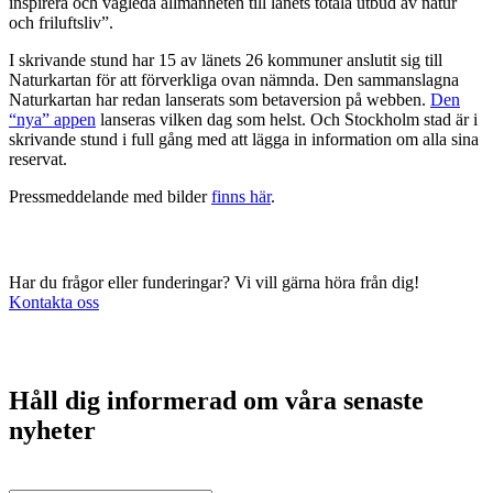
inspirera och vägleda allmänheten till länets totala utbud av natur
och friluftsliv”.
I skrivande stund har 15 av länets 26 kommuner anslutit sig till
Naturkartan för att förverkliga ovan nämnda. Den sammanslagna
Naturkartan har redan lanserats som betaversion på webben.
Den
“nya” appen
lanseras vilken dag som helst. Och Stockholm stad är i
skrivande stund i full gång med att lägga in information om alla sina
reservat.
Pressmeddelande med bilder
finns här
.
Har du frågor eller funderingar? Vi vill gärna höra från dig!
Kontakta oss
Håll dig informerad om våra senaste
nyheter