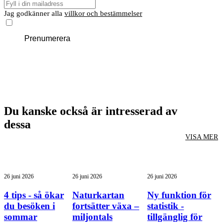
E-
post
Jag godkänner alla
villkor och bestämmelser
Prenumerera
Du kanske också är intresserad av
dessa
VISA MER
26 juni 2026
26 juni 2026
26 juni 2026
4 tips - så ökar
Naturkartan
Ny funktion för
du besöken i
fortsätter växa –
statistik -
sommar
miljontals
tillgänglig för