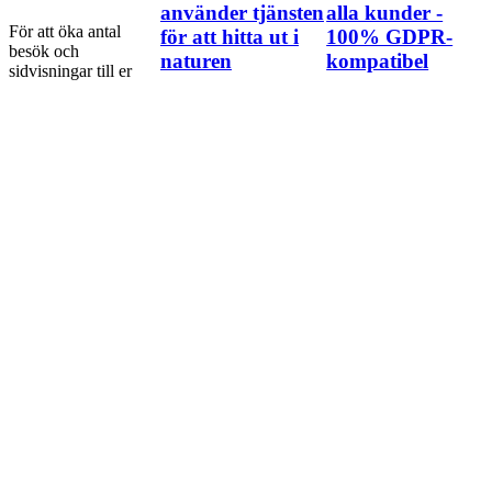
använder tjänsten
alla kunder -
För att öka antal
för att hitta ut i
100% GDPR-
besök och
naturen
kompatibel
sidvisningar till er
organisation i
Nästan fyra miljoner
I sommar smyger
Naturkartan i sommar
unika besökare på
Naturkartan ut en ny
så finns det nå…
naturkartan.se senaste
statistikfunktion till
året. Samtidigt ökar
alla kunder. Tjänsten
användarnas engag…
är inordnad i inst…
Håll dig uppdaterad med vårt
nyhetsbrev!
Få de senaste uppdateringarna från Outdoormap och andra nyheter
kring friluftslivet direkt till din inkorg. Avsluta prenumerationen när