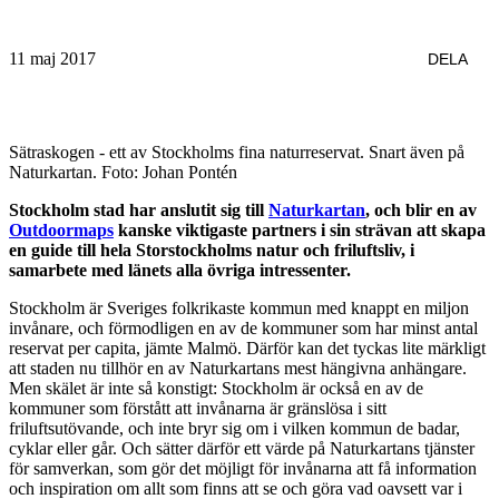
11 maj 2017
DELA
Sätraskogen - ett av Stockholms fina naturreservat. Snart även på
Naturkartan. Foto: Johan Pontén
Stockholm stad har anslutit sig till
Naturkartan
, och blir en av
Outdoormaps
kanske viktigaste partners i sin strävan att skapa
en guide till hela Storstockholms natur och friluftsliv, i
samarbete med länets alla övriga intressenter.
Stockholm är Sveriges folkrikaste kommun med knappt en miljon
invånare, och förmodligen en av de kommuner som har minst antal
reservat per capita, jämte Malmö. Därför kan det tyckas lite märkligt
att staden nu tillhör en av Naturkartans mest hängivna anhängare.
Men skälet är inte så konstigt: Stockholm är också en av de
kommuner som förstått att invånarna är gränslösa i sitt
friluftsutövande, och inte bryr sig om i vilken kommun de badar,
cyklar eller går. Och sätter därför ett värde på Naturkartans tjänster
för samverkan, som gör det möjligt för invånarna att få information
och inspiration om allt som finns att se och göra vad oavsett var i