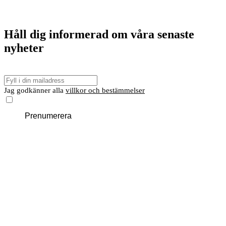
Håll dig informerad om våra senaste
nyheter
E-
post
Jag godkänner alla
villkor och bestämmelser
Prenumerera
Du kanske också är intresserad av
dessa
VISA MER