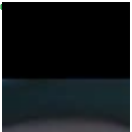
Nyheter
Virtual Reality (VR)…