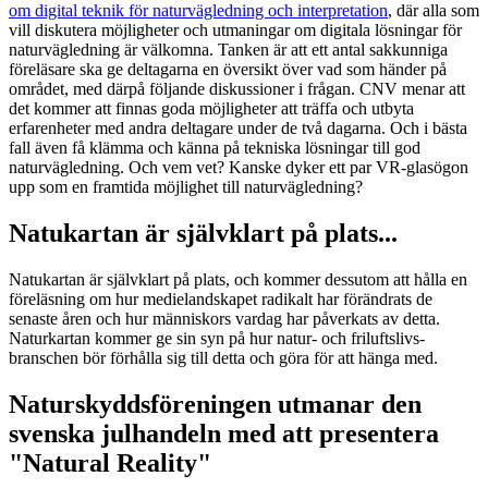
om digital teknik för naturvägledning och interpretation
, där alla som
vill diskutera möjligheter och utmaningar om digitala lösningar för
naturvägledning är välkomna. Tanken är att ett antal sakkunniga
föreläsare ska ge deltagarna en översikt över vad som händer på
området, med därpå följande diskussioner i frågan. CNV menar att
det kommer att finnas goda möjligheter att träffa och utbyta
erfarenheter med andra deltagare under de två dagarna. Och i bästa
fall även få klämma och känna på tekniska lösningar till god
naturvägledning. Och vem vet? Kanske dyker ett par VR-glasögon
upp som en framtida möjlighet till naturvägledning?
Natukartan är självklart på plats...
Natukartan är självklart på plats, och kommer dessutom att hålla en
föreläsning om hur medielandskapet radikalt har förändrats de
senaste åren och hur människors vardag har påverkats av detta.
Naturkartan kommer ge sin syn på hur natur- och friluftslivs-
branschen bör förhålla sig till detta och göra för att hänga med.
Naturskyddsföreningen utmanar den
svenska julhandeln med att presentera
"Natural Reality"