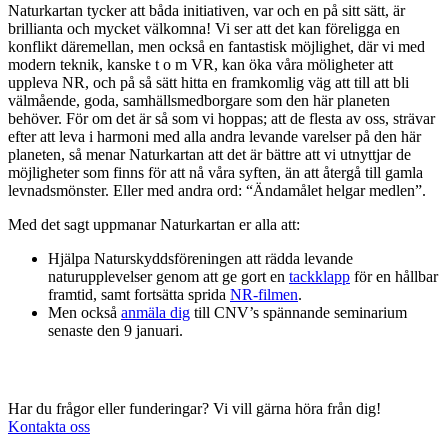
Naturkartan tycker att båda initiativen, var och en på sitt sätt, är
brillianta och mycket välkomna! Vi ser att det kan föreligga en
konflikt däremellan, men också en fantastisk möjlighet, där vi med
modern teknik, kanske t o m VR, kan öka våra möligheter att
uppleva NR, och på så sätt hitta en framkomlig väg att till att bli
välmående, goda, samhällsmedborgare som den här planeten
behöver. För om det är så som vi hoppas; att de flesta av oss, strävar
efter att leva i harmoni med alla andra levande varelser på den här
planeten, så menar Naturkartan att det är bättre att vi utnyttjar de
möjligheter som finns för att nå våra syften, än att återgå till gamla
levnadsmönster. Eller med andra ord: “Ändamålet helgar medlen”.
Med det sagt uppmanar Naturkartan er alla att:
Hjälpa Naturskyddsföreningen att rädda levande
naturupplevelser genom att ge gort en
tackklapp
för en hållbar
framtid, samt fortsätta sprida
NR-filmen
.
Men också
anmäla dig
till CNV’s spännande seminarium
senaste den 9 januari.
Har du frågor eller funderingar? Vi vill gärna höra från dig!
Kontakta oss