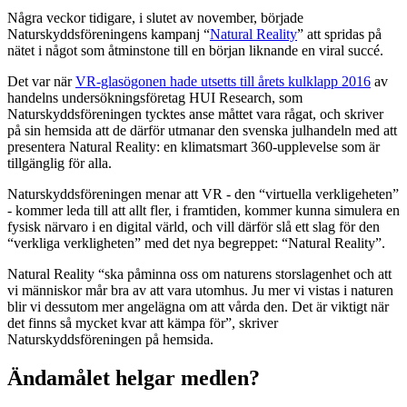
Några veckor tidigare, i slutet av november, började
Naturskyddsföreningens kampanj “
Natural Reality
” att spridas på
nätet i något som åtminstone till en början liknande en viral succé.
Det var när
VR-glasögonen hade utsetts till årets kulklapp 2016
av
handelns undersökningsföretag HUI Research, som
Naturskyddsföreningen tycktes anse måttet vara rågat, och skriver
på sin hemsida att de därför utmanar den svenska julhandeln med att
presentera Natural Reality: en klimatsmart 360-upplevelse som är
tillgänglig för alla.
Naturskyddsföreningen menar att VR - den “virtuella verkligeheten”
- kommer leda till att allt fler, i framtiden, kommer kunna simulera en
fysisk närvaro i en digital värld, och vill därför slå ett slag för den
“verkliga verkligheten” med det nya begreppet: “Natural Reality”.
Natural Reality “ska påminna oss om naturens storslagenhet och att
vi människor mår bra av att vara utomhus. Ju mer vi vistas i naturen
blir vi dessutom mer angelägna om att vårda den. Det är viktigt när
det finns så mycket kvar att kämpa för”, skriver
Naturskyddsföreningen på hemsida.
Ändamålet helgar medlen?