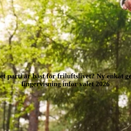
et parti är bäst för friluftslivet? Ny enkät g
fingervisning inför valet 2026