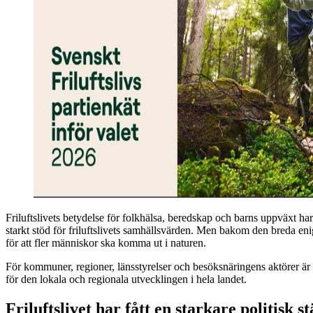
Friluftslivets betydelse för folkhälsa, beredskap och barns uppväxt ha
starkt stöd för friluftslivets samhällsvärden. Men bakom den breda enig
för att fler människor ska komma ut i naturen.
För kommuner, regioner, länsstyrelser och besöksnäringens aktörer är enk
för den lokala och regionala utvecklingen i hela landet.
Friluftslivet har fått en starkare politisk st