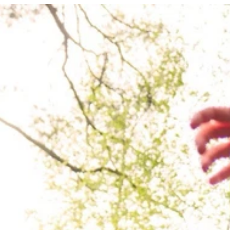
emang
Referenser
Om oss
Nyheter
Support
Kontakta
Boka demo