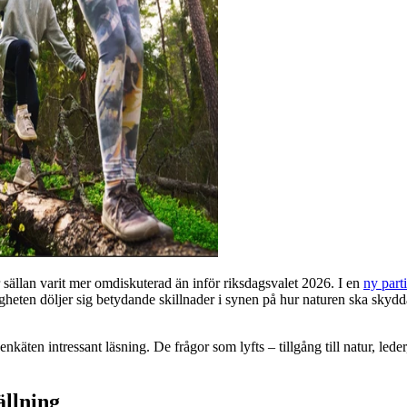
r sällan varit mer omdiskuterad än inför riksdagsvalet 2026. I en
ny part
heten döljer sig betydande skillnader i synen på hur naturen ska skyddas,
äten intressant läsning. De frågor som lyfts – tillgång till natur, leder,
ällning