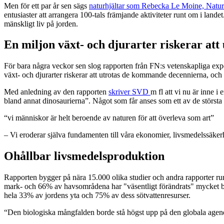
Men för ett par år sen sägs
naturhjältar som Rebecka Le Moine, Natu
entusiaster att arrangera 100-tals främjande aktiviteter runt om i land
mänskligt liv på jorden.
En miljon växt- och djurarter riskerar att 
För bara några veckor sen slog rapporten från FN:s vetenskapliga ex
växt- och djurarter riskerar att utrotas de kommande decennierna, och 
Med anledning av den rapporten
skriver SVD
m fl att vi nu är inne i
bland annat dinosaurierna”. Något som får anses som ett av de största 
“vi människor är helt beroende av naturen för att överleva som art”
– Vi eroderar själva fundamenten till våra ekonomier, livsmedelssäkerh
Ohållbar livsmedelsproduktion
Rapporten bygger på nära 15.000 olika studier och andra rapporter runt
mark- och 66% av havsområdena har "väsentligt förändrats" mycket b
hela 33% av jordens yta och 75% av dess sötvattenresurser.
“Den biologiska mångfalden borde stå högst upp på den globala agend