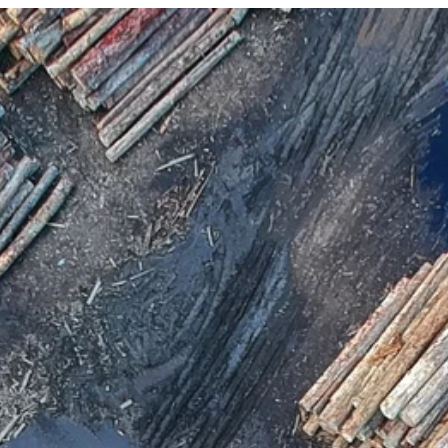
emang
Referenser
Om oss
Nyheter
Support
Kontakta
Boka demo