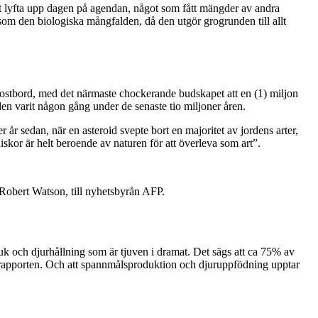
ll att lyfta upp dagen på agendan, något som fått mängder av andra
u som den biologiska mångfalden, då den utgör grogrunden till allt
ostbord, med det närmaste chockerande budskapet att en (1) miljon
den varit någon gång under de senaste tio miljoner åren.
r år sedan, när en asteroid svepte bort en majoritet av jordens arter,
skor är helt beroende av naturen för att överleva som art”.
, Robert Watson, till nyhetsbyrån AFP.
ruk och djurhållning som är tjuven i dramat. Det sägs att ca 75% av
rapporten. Och att spannmålsproduktion och djuruppfödning upptar