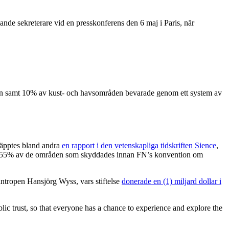
nde sekreterare vid en presskonferens den 6 maj i Paris, när
råden samt 10% av kust- och havsområden bevarade genom ett system av
släpptes bland andra
en rapport i den vetenskapliga tidskriften Sience
,
ela 55% av de områden som skyddades innan FN’s konvention om
ntropen Hansjörg Wyss, vars stiftelse
donerade en (1) miljard dollar i
ublic trust, so that everyone has a chance to experience and explore the