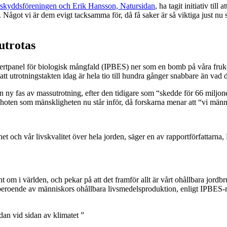
rskyddsföreningen och Erik Hansson, Natursidan
, ha tagit initiativ ti
et. Något vi är dem evigt tacksamma för, då få saker är så viktiga just n
utrotas
pertpanel för biologisk mångfald (IPBES) ner som en bomb på våra fruk
att utrotningstakten idag är hela tio till hundra gånger snabbare än vad 
 en ny fas av massutrotning, efter den tidigare som “skedde för 66 miljone
hoten som mänskligheten nu står inför, då forskarna menar att “vi männi
et och vår livskvalitet över hela jorden, säger en av rapportförfattarna
 om i världen, och pekar på att det framför allt är vårt ohållbara jordb
eroende av människors ohållbara livsmedelsproduktion, enligt IPBES-
an vid sidan av klimatet ”