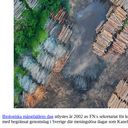
Biologiska mångfaldens dag
utlystes år 2002 av FN:s sekretariat för
med begränsat genomslag i Sverige där meningslösa dagar som Kanelbu