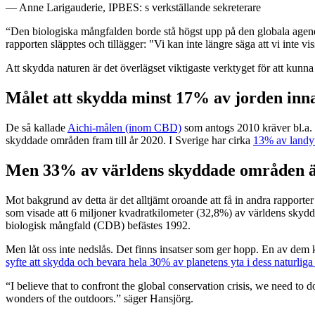
— Anne Larigauderie, IPBES: s verkställande sekreterare
“Den biologiska mångfalden borde stå högst upp på den globala agenda
rapporten släpptes och tillägger: "Vi kan inte längre säga att vi inte vis
Att skydda naturen är det överlägset viktigaste verktyget för att kunn
Målet att skydda minst 17% av jorden inn
De så kallade
Aichi-målen (inom CBD)
som antogs 2010 kräver bl.a. 
skyddade områden fram till år 2020. I Sverige har cirka
13% av landyta
Men 33% av världens skyddade områden ä
Mot bakgrund av detta är det alltjämt oroande att få in andra rapporter
som visade att 6 miljoner kvadratkilometer (32,8%) av världens sk
biologisk mångfald (CDB) befästes 1992.
Men låt oss inte nedslås. Det finns insatser som ger hopp. En av dem
syfte att skydda och bevara hela 30% av planetens yta i dess naturliga
“I believe that to confront the global conservation crisis, we need to d
wonders of the outdoors.” säger Hansjörg.