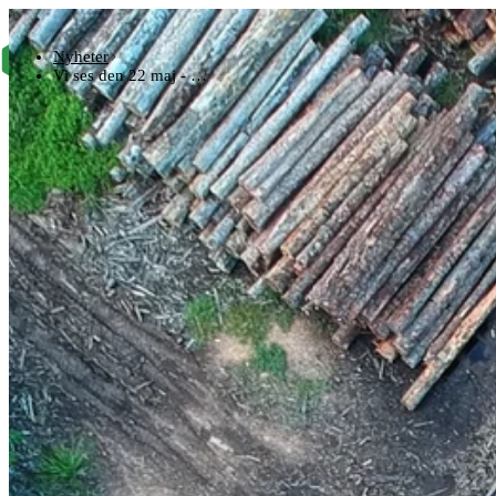
Tjänster
Nyheter
Priser & Abonn
Vi ses den 22 maj - …