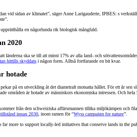
n vid sidan av klimatet”, säger Anne Larigauderie, IPBES: s verkställa
ste".
a upprätthålla en någorlunda rik biologisk mångfald.
an 2020
att länderna ska se till att minst 17% av alla land- och sötvattensom
n hittills skyddats
i någon form. Alltså fortfarande en bit kvar.
r hotade
 pekar på en utveckling åt det diametralt motsatta hållet. För ett år sen 
yddade områden är hotade av människors ekonomiska intressen. Och h
 kommer från den schweiziska affärsmannen tillika miljökämpen och fila
 tillstånd innan 2030
, inom ramen för “
Wyss campaign for nature
”.
o far more to support locally-led initiatives that conserve lands in the p