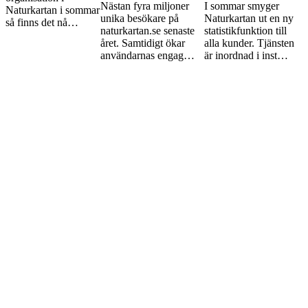
Nästan fyra miljoner
I sommar smyger
Naturkartan i sommar
unika besökare på
Naturkartan ut en ny
så finns det nå…
naturkartan.se senaste
statistikfunktion till
året. Samtidigt ökar
alla kunder. Tjänsten
användarnas engag…
är inordnad i inst…
Håll dig uppdaterad med vårt
nyhetsbrev!
Få de senaste uppdateringarna från Outdoormap och andra nyheter
kring friluftslivet direkt till din inkorg. Avsluta prenumerationen när
som helst.
Prenumerera