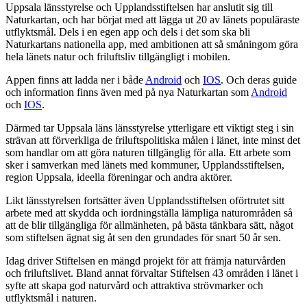
Uppsala länsstyrelse och Upplandsstiftelsen har anslutit sig till
Naturkartan, och har börjat med att lägga ut 20 av länets populäraste
utflyktsmål. Dels i en egen app och dels i det som ska bli
Naturkartans nationella app, med ambitionen att så småningom göra
hela länets natur och friluftsliv tillgängligt i mobilen.
Appen finns att ladda ner i både
Android
och
IOS
. Och deras guide
och information finns även med på nya Naturkartan som
Android
och
IOS
.
Därmed tar Uppsala läns länsstyrelse ytterligare ett viktigt steg i sin
strävan att förverkliga de friluftspolitiska målen i länet, inte minst det
som handlar om att göra naturen tillgänglig för alla. Ett arbete som
sker i samverkan med länets med kommuner, Upplandsstiftelsen,
region Uppsala, ideella föreningar och andra aktörer.
Likt länsstyrelsen fortsätter även Upplandsstiftelsen oförtrutet sitt
arbete med att skydda och iordningställa lämpliga naturområden så
att de blir tillgängliga för allmänheten, på bästa tänkbara sätt, något
som stiftelsen ägnat sig åt sen den grundades för snart 50 år sen.
Idag driver Stiftelsen en mängd projekt för att främja naturvården
och friluftslivet. Bland annat förvaltar Stiftelsen 43 områden i länet i
syfte att skapa god naturvård och attraktiva strövmarker och
utflyktsmål i naturen.