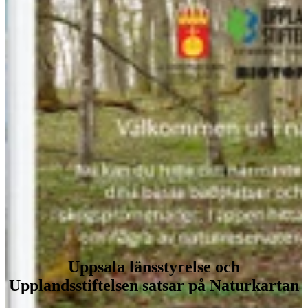
Uppsala länsstyrelse och
Upplandsstiftelsen satsar på Naturkartan