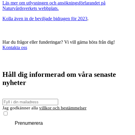
Läs mer om utlysningen och ansökningsförfarandet på
Naturvårdsverkets webbplats.
Kolla även in de beviljade bidragen för 2023
.
Har du frågor eller funderingar? Vi vill gärna höra från dig!
Kontakta oss
Håll dig informerad om våra senaste
nyheter
E-
post
Jag godkänner alla
villkor och bestämmelser
Prenumerera