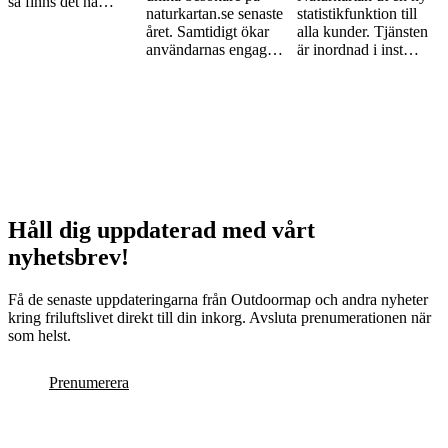
så finns det nå…
naturkartan.se senaste
statistikfunktion till
året. Samtidigt ökar
alla kunder. Tjänsten
användarnas engag…
är inordnad i inst…
Håll dig uppdaterad med vårt
nyhetsbrev!
Få de senaste uppdateringarna från Outdoormap och andra nyheter
kring friluftslivet direkt till din inkorg. Avsluta prenumerationen när
som helst.
Prenumerera