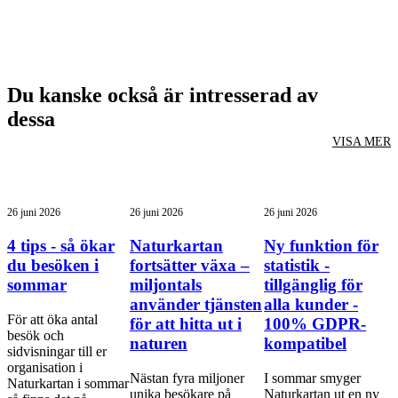
Du kanske också är intresserad av
dessa
VISA MER
26 juni 2026
26 juni 2026
26 juni 2026
4 tips - så ökar
Naturkartan
Ny funktion för
du besöken i
fortsätter växa –
statistik -
sommar
miljontals
tillgänglig för
använder tjänsten
alla kunder -
För att öka antal
för att hitta ut i
100% GDPR-
besök och
naturen
kompatibel
sidvisningar till er
organisation i
Nästan fyra miljoner
I sommar smyger
Naturkartan i sommar
unika besökare på
Naturkartan ut en ny