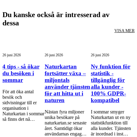
Du kanske också är intresserad av
dessa
VISA MER
26 juni 2026
26 juni 2026
26 juni 2026
4 tips - så ökar
Naturkartan
Ny funktion för
du besöken i
fortsätter växa –
statistik -
sommar
miljontals
tillgänglig för
använder tjänsten
alla kunder -
För att öka antal
för att hitta ut i
100% GDPR-
besök och
naturen
kompatibel
sidvisningar till er
organisation i
Nästan fyra miljoner
I sommar smyger
Naturkartan i sommar
unika besökare på
Naturkartan ut en ny
så finns det nå…
naturkartan.se senaste
statistikfunktion till
året. Samtidigt ökar
alla kunder. Tjänsten
användarnas engag…
är inordnad i inst…