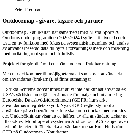
Peter Fredman
Outdoormap - givare, tagare och partner
Outdoormap /Naturkartan har samarbetat med Mistra Sports &
Outdoors under programtiden 2020-2024 i syfte i att utveckla och
testa en ny funktion med fokus på systematisk insamling och analys
av användarbaserad data till nytta i förvaltningsarbete och forskning
med inriktning mot sport och friluftsliv.
Projektet fortgår alltjämt i en spännande och fruktbar riktning.
Men när det kommer till möjligheterna att samla och använda data
om användarna (brukarna), så finns utmaningar.
– Strikta Schrems-domar innebär att vi inte har kunnat använda ex
USA’s världsledande tjänster ämnade för analys och utvärdering.
Europeiska Dataskyddsförordningen (GDPR) har stärkt
användarnas integritets-skydd. Nya GDPR-regler styr mot att
användare på webben/Internet inte ska kunna trackas med cookies
etc. Undersökningar visar att ca hälften av alla användare tackar nej
till cookies. Mobil-operativsystemen Android och iOS stänger även
ned möjligheter att följa/tracka användare, menar Emil Hellström,
CTO på Outdoormap / Naturkartan.