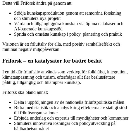
Detta vill Friforsk ändra på genom att:
Stödja kunskapsproduktion genom att samordna forskning
och stimulera nya projekt
Vårda och tillgängliggöra kunskap via öppna databaser och
AI-baserade kunskapsstöd
Sprida och omsätta kunskap i policy, planering och praktik
Visionen är ett friluftsliv för alla, med positiv samhällseffekt och
minimal negativ miljöpåverkan.
Friforsk – en katalysator för bättre beslut
I en tid där friluftsliv används som verktyg för folkhälsa, integration,
klimatanpassning och turism, efterfrågar allt fler beslutsfattare
pålitlig, tillgänglig och tillämpbar kunskap.
Friforsk ska bland annat:
Delta i uppföljningen av de nationella friluftspolitiska målen
Bidra med statistik och analys kring effekterna av statligt stöd
till friluftsorganisationer
Erbjuda underlag och expertis till myndigheter och kommuner
Stimulera innovativa lösningar och policyutveckling på
hållbarhetsområdet