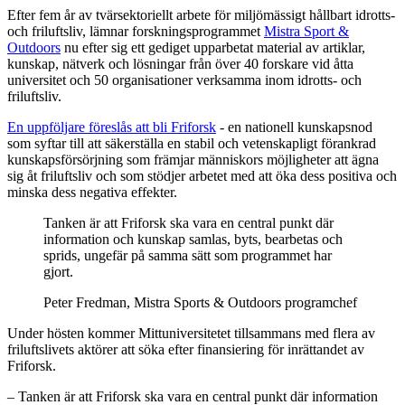
Efter fem år av tvärsektoriellt arbete för miljömässigt hållbart idrotts-
och friluftsliv, lämnar forskningsprogrammet
Mistra Sport &
Outdoors
nu efter sig ett gediget upparbetat material av artiklar,
kunskap, nätverk och lösningar från över 40 forskare vid åtta
universitet och 50 organisationer verksamma inom idrotts- och
friluftsliv.
En uppföljare föreslås att bli Friforsk
- en nationell kunskapsnod
som syftar till att säkerställa en stabil och vetenskapligt förankrad
kunskapsförsörjning som främjar människors möjligheter att ägna
sig åt friluftsliv och som stödjer arbetet med att öka dess positiva och
minska dess negativa effekter.
Tanken är att Friforsk ska vara en central punkt där
information och kunskap samlas, byts, bearbetas och
sprids, ungefär på samma sätt som programmet har
gjort.
Peter Fredman, Mistra Sports & Outdoors programchef
Under hösten kommer Mittuniversitetet tillsammans med flera av
friluftslivets aktörer att söka efter finansiering för inrättandet av
Friforsk.
– Tanken är att Friforsk ska vara en central punkt där information