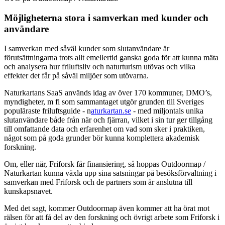
Möjligheterna stora i samverkan med kunder och
användare
I samverkan med såväl kunder som slutanvändare är
förutsättningarna trots allt emellertid ganska goda för att kunna mäta
och analysera hur friluftsliv och naturturism utövas och vilka
effekter det får på såväl miljöer som utövarna.
Naturkartans SaaS används idag av över 170 kommuner, DMO’s,
myndigheter, m fl som sammantaget utgör grunden till Sveriges
populäraste friluftsguide - n
aturkartan.se
- med miljontals unika
slutanvändare både från när och fjärran, vilket i sin tur ger tillgång
till omfattande data och erfarenhet om vad som sker i praktiken,
något som på goda grunder bör kunna komplettera akademisk
forskning.
Om, eller när, Friforsk får finansiering, så hoppas Outdoormap /
Naturkartan kunna växla upp sina satsningar på besöksförvaltning i
samverkan med Friforsk och de partners som är anslutna till
kunskapsnavet.
Med det sagt, kommer Outdoormap även kommer att ha örat mot
rälsen för att få del av den forskning och övrigt arbete som Friforsk i