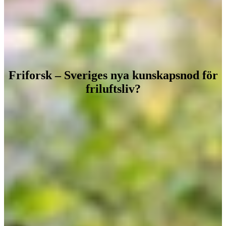
Friforsk – Sveriges nya kunskapsnod för
friluftsliv?