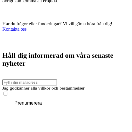
övrigt kan komma att erbjuda.
Har du frågor eller funderingar? Vi vill gärna höra från dig!
Kontakta oss
Håll dig informerad om våra senaste
nyheter
E-
post
Jag godkänner alla
villkor och bestämmelser
Prenumerera