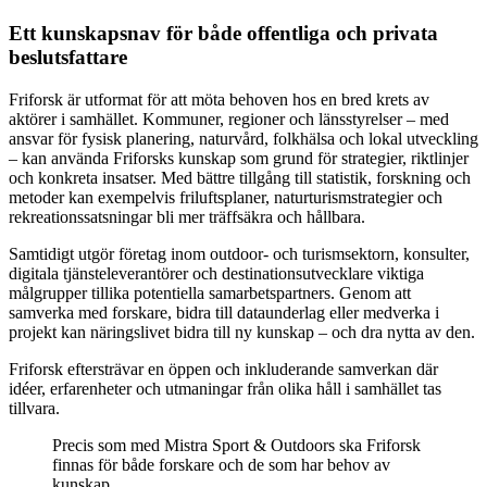
Ett kunskapsnav för både offentliga och privata
beslutsfattare
Friforsk är utformat för att möta behoven hos en bred krets av
aktörer i samhället. Kommuner, regioner och länsstyrelser – med
ansvar för fysisk planering, naturvård, folkhälsa och lokal utveckling
– kan använda Friforsks kunskap som grund för strategier, riktlinjer
och konkreta insatser. Med bättre tillgång till statistik, forskning och
metoder kan exempelvis friluftsplaner, naturturismstrategier och
rekreationssatsningar bli mer träffsäkra och hållbara.
Samtidigt utgör företag inom outdoor- och turismsektorn, konsulter,
digitala tjänsteleverantörer och destinationsutvecklare viktiga
målgrupper tillika potentiella samarbetspartners. Genom att
samverka med forskare, bidra till dataunderlag eller medverka i
projekt kan näringslivet bidra till ny kunskap – och dra nytta av den.
Friforsk eftersträvar en öppen och inkluderande samverkan där
idéer, erfarenheter och utmaningar från olika håll i samhället tas
tillvara.
Precis som med Mistra Sport & Outdoors ska Friforsk
finnas för både forskare och de som har behov av
kunskap