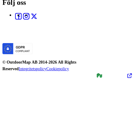
Följ oss
©
OutdoorMap AB
2014-
2026
All Rights
Reserved
Integritetspolicy
Cookiepolicy