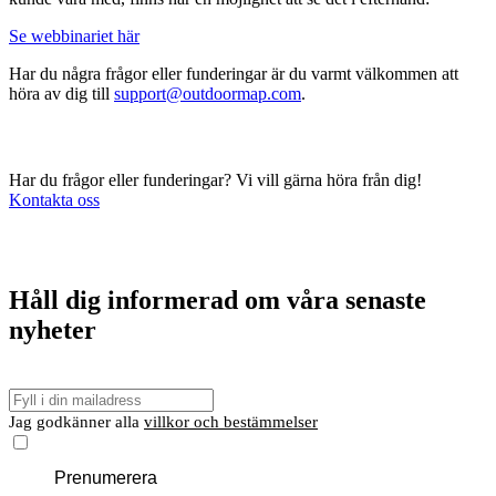
Se webbinariet här
Har du några frågor eller funderingar är du varmt välkommen att
höra av dig till
support@outdoormap.com
.
Har du frågor eller funderingar? Vi vill gärna höra från dig!
Kontakta oss
Håll dig informerad om våra senaste
nyheter
E-
post
Jag godkänner alla
villkor och bestämmelser
Prenumerera