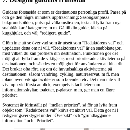
Guidens förstasida är som er destinations personliga profil. Passa på
och ge den några minuters uppfräschning: Säsongsanpassa
bakgrundsbilden, putsa på välkomsttexten, testa att lyfta fram nya
snabblänkar / kategorier; m m. Gå till din guide, klicka på
kugghjulet, och välj “redigera guide”.
Glöm inte att se över vad som är utsett som “Redaktörens val” och
uppdatera detta om ni vill. “Redaktörens val” är en snabbkategori
med vilken du kan profilera din destination. Funktionen gör det
möjligt att lyfta fram de viktigaste, mest prioriterade aktiviteterna på
destinationen, och således en möjlighet för användaren att hitta dit.
Det brukar ofta röra sig om de huvudsakliga aktiviteterna på
destinationen, såsom vandring, cykling, naturreservat, m fl, men
ibland även viktiga faciliteter som boenden etc. Det man inte vill
visa upp vid första anblick, exempelvis faciliteter som
informationsskyltar, toaletter, p-platser, m m, ger man en lägre
prioritet.
Systemet är förinställt på “mellan prioritet”, så för att lyfta fram
objekt som “Redaktörens val” krävs ett aktivt val. Detta gör ni i
redigeringsverktyget under "Översikt" och “grundläggande
information” och “Prioritet”.