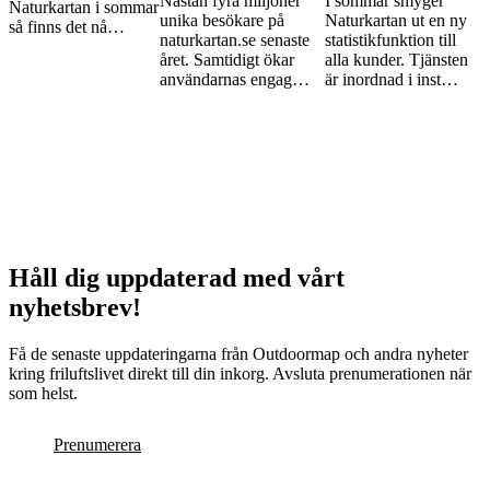
Nästan fyra miljoner
I sommar smyger
Naturkartan i sommar
unika besökare på
Naturkartan ut en ny
så finns det nå…
naturkartan.se senaste
statistikfunktion till
året. Samtidigt ökar
alla kunder. Tjänsten
användarnas engag…
är inordnad i inst…
Håll dig uppdaterad med vårt
nyhetsbrev!
Få de senaste uppdateringarna från Outdoormap och andra nyheter
kring friluftslivet direkt till din inkorg. Avsluta prenumerationen när
som helst.
Prenumerera